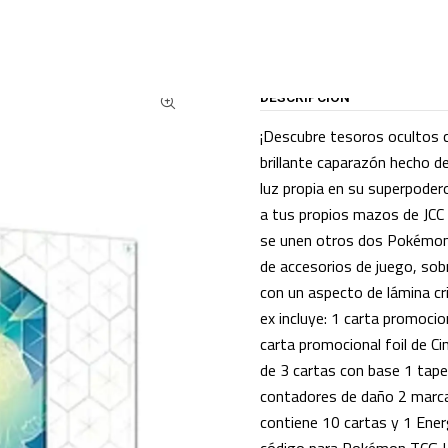
ALOGO
CARTAS TCG
POKEMON TCG
Terapagos EX Ultra Premium Collec
DESCRIPCIÓN
¡Descubre tesoros ocultos
brillante caparazón hecho d
luz propia en su superpoder
a tus propios mazos de JCC
se unen otros dos Pokémon e
de accesorios de juego, sob
con un aspecto de lámina c
ex incluye: 1 carta promocio
carta promocional foil de C
de 3 cartas con base 1 tap
contadores de daño 2 marc
contiene 10 cartas y 1 Energ