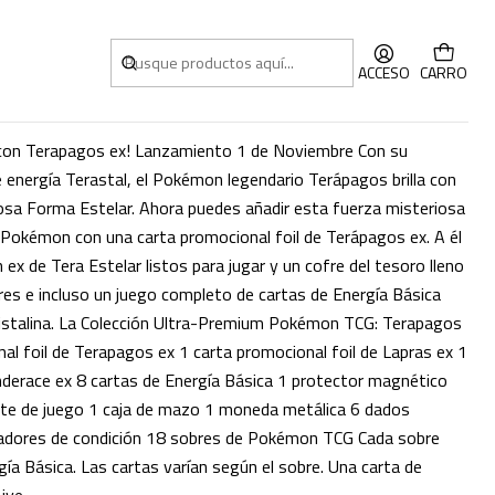
tion Inglés
ACCESO
CARRO
 con Terapagos ex! Lanzamiento 1 de Noviembre Con su
e energía Terastal, el Pokémon legendario Terápagos brilla con
osa Forma Estelar. Ahora puedes añadir esta fuerza misteriosa
 Pokémon con una carta promocional foil de Terápagos ex. A él
x de Tera Estelar listos para jugar y un cofre del tesoro lleno
res e incluso un juego completo de cartas de Energía Básica
ristalina. La Colección Ultra-Premium Pokémon TCG: Terapagos
nal foil de Terapagos ex 1 carta promocional foil de Lapras ex 1
inderace ex 8 cartas de Energía Básica 1 protector magnético
ete de juego 1 caja de mazo 1 moneda metálica 6 dados
adores de condición 18 sobres de Pokémon TCG Cada sobre
ía Básica. Las cartas varían según el sobre. Una carta de