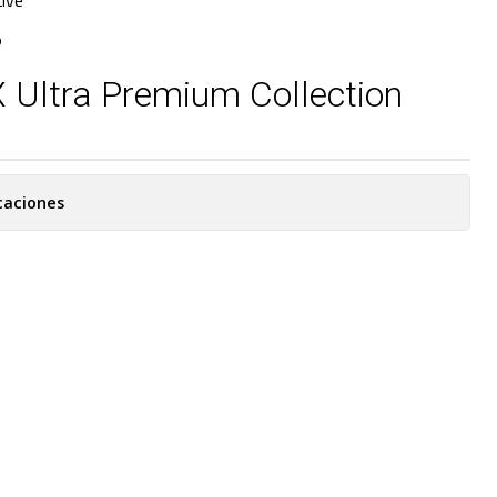
ive
O
 Ultra Premium Collection
caciones