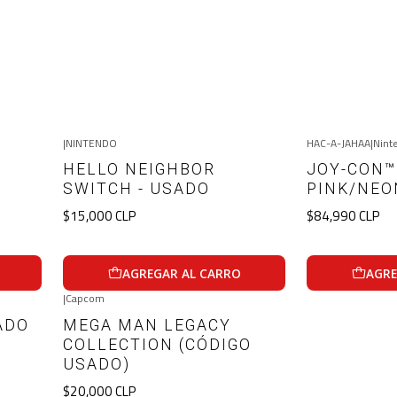
|
NINTENDO
HAC-A-JAHAA
|
Nint
O
HELLO NEIGHBOR
JOY-CON™ 
SWITCH - USADO
PINK/NEO
$15,000 CLP
$84,990 CLP
AGREGAR AL CARRO
AGRE
|
Capcom
ADO
MEGA MAN LEGACY
COLLECTION (CÓDIGO
USADO)
$20,000 CLP