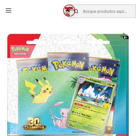
Inicio
CATALOGO
PREVENTAS TCG
PREVENTAS POKEMON TCG
Pokémon TCG 30th Tech Sticker Exeggutor (Inglés)