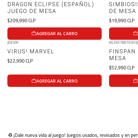
DRAGON ECLIPSE (ESPAÑOL)
SIMBIOSI
JUEGO DE MESA
DE MESA
$209,990 CLP
$19,990 CLP
AGREGAR AL CARRO
|
DEVIR
8436578819393
|
VIRUS! MARVEL
FINSPAN 
MESA
$22,990 CLP
$52,990 CLP
AGREGAR AL CARRO
♻️ ¡Dale nueva vida al juego! Juegos usados, revisados y en p