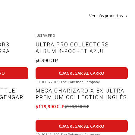
Ver más productos
|
ULTRA PRO
ORS
ULTRA PRO COLLECTORS
GRA
ALBUM 4-POCKET AZUL
$6,990 CLP
RO
AGREGAR AL CARRO
10-10065-109
|
The Pokemon Company
-10%
OFF
ATTLE
MEGA CHARIZARD X EX ULTRA
 GENGAR
PREMIUM COLLECTION INGLÉS
$179,990 CLP
$199,990 CLP
AGREGAR AL CARRO
10-10314-120
|
The Pokemon Company