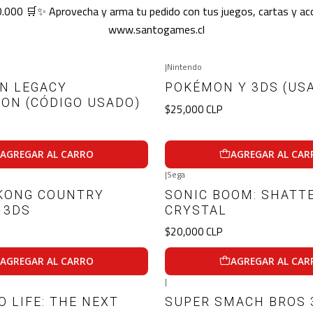
.000 🛒✨ Aprovecha y arma tu pedido con tus juegos, cartas y ac
www.santogames.cl
|
Nintendo
N LEGACY
POKÉMON Y 3DS (US
ION (CÓDIGO USADO)
$25,000 CLP
AGREGAR AL CARRO
AGREGAR AL CAR
|
Sega
KONG COUNTRY
SONIC BOOM: SHATT
 3DS
CRYSTAL
$20,000 CLP
AGREGAR AL CARRO
AGREGAR AL CAR
|
 LIFE: THE NEXT
SUPER SMACH BROS 