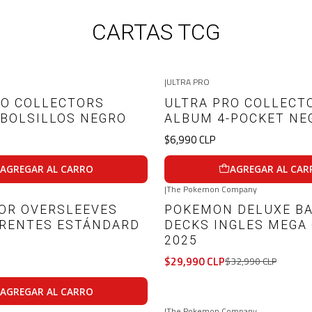
CARTAS TCG
|
ULTRA PRO
RO COLLECTORS
ULTRA PRO COLLECT
 BOLSILLOS NEGRO
ALBUM 4-POCKET NE
$6,990 CLP
AGREGAR AL CARRO
AGREGAR AL CAR
|
The Pokemon Company
-9%
OFF
OR OVERSLEEVES
POKEMON DELUXE B
Agotado
RENTES ESTÁNDARD
DECKS INGLES MEGA
2025
$29,990 CLP
$32,990 CLP
AGREGAR AL CARRO
VER DETALLES
|
The Pokemon Company