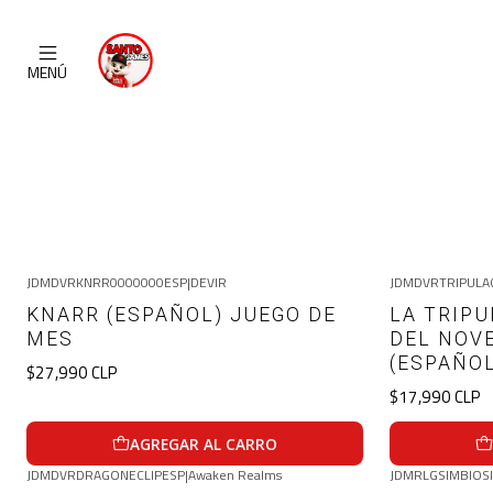
MENÚ
JDMDVRKNRR0000000ESP
|
DEVIR
JDMDVRTRIPULA
KNARR (ESPAÑOL) JUEGO DE
LA TRIPU
MES
DEL NOV
(ESPAÑO
$27,990 CLP
$17,990 CLP
AGREGAR AL CARRO
JDMDVRDRAGONECLIPESP
|
Awaken Realms
JDMRLGSIMBIOS