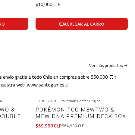
$10,000 CLP
RO
AGREGAR AL CARRO
Ver más productos
o gratis a todo Chile en compras sobre $60.000 🛒✨
n nuestra web: www.santogames.cl
al
10-10323-101
|
Pokémon Center Original
-8%
OFF
WO &
POKÉMON TCG MEWTWO &
DOUBLE
MEW DNA PREMIUM DECK BOX
$59,990 CLP
$64,990 CLP