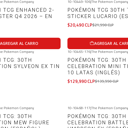
he Pokemon Company
10-10449-106
|
The Pokemon Compan
-7%
OFF
 TCG ENHANCED 2-
POKÉMON TCG 30TH 
STER Q4 2026 – EN
STICKER LUCARIO (E
$20,490 CLP
$21,990 CLP
AGREGAR AL CARRO
AGREGAR AL CAR
he Pokemon Company
10-10465-176
|
The Pokemon Compan
-7%
OFF
 TCG: 30TH
POKÉMON TCG: 30TH
Agotado
ION SYLVEON EX TIN
CELEBRATION MINI T
10 LATAS (INGLÉS)
$129,990 CLP
$139,990 CLP
VER DETALLES
VER DETALLES
he Pokemon Company
10-10468-117
|
The Pokemon Compan
-12%
OFF
 TCG: 30TH
POKÉMON TCG: 30TH
TION MEW FIGURE
CELEBRATION BATTL