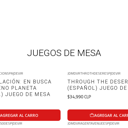
Inicio
CATALOGO
CATALOGO
JUEGOS DE MESA
CIONSPA
|
DEVIR
JDMDVRTHROTHDESERESP
|
DEVIR
LACIÓN: EN BUSCA
THROUGH THE DESE
ENO PLANETA
(ESPAÑOL) JUEGO D
L) JUEGO DE MESA
$34,990 CLP
AGREGAR AL CARRO
AGREGAR AL CAR
IS00ESP
|
DEVIR
JDMDVRAGENTAVENUEESP
|
DEVIR