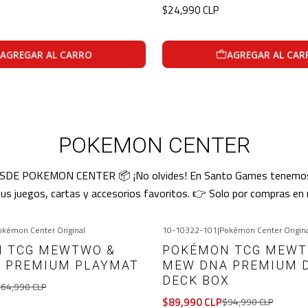
$24,990 CLP
AGREGAR AL CARRO
AGREGAR AL CAR
POKEMON CENTER
OKEMON CENTER 📦 ¡No olvides! En Santo Games tenemos enví
tus juegos, cartas y accesorios favoritos. 👉 Solo por compras e
okémon Center Original
10-10322-101
|
Pokémon Center Origin
-5%
OFF
 TCG MEWTWO &
POKÉMON TCG MEWT
 PREMIUM PLAYMAT
MEW DNA PREMIUM 
DECK BOX
64,990 CLP
$89,990 CLP
$94,990 CLP