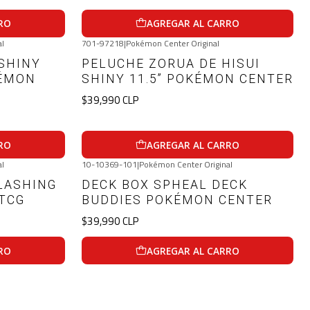
RO
AGREGAR AL CARRO
al
701-97218
|
Pokémon Center Original
SHINY
PELUCHE ZORUA DE HISUI
KÉMON
SHINY 11.5” POKÉMON CENTER
$39,990 CLP
RO
AGREGAR AL CARRO
al
10-10369-101
|
Pokémon Center Original
LASHING
DECK BOX SPHEAL DECK
TCG
BUDDIES POKÉMON CENTER
$39,990 CLP
RO
AGREGAR AL CARRO