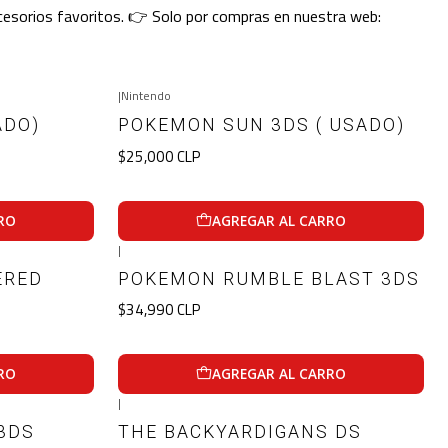
cesorios favoritos. 👉 Solo por compras en nuestra web:
|
Nintendo
ADO)
POKEMON SUN 3DS ( USADO)
$25,000 CLP
RO
AGREGAR AL CARRO
|
ERED
POKEMON RUMBLE BLAST 3DS
$34,990 CLP
RO
AGREGAR AL CARRO
|
3DS
THE BACKYARDIGANS DS