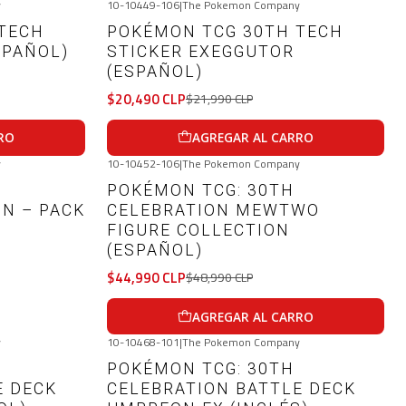
y
10-10449-106
|
The Pokemon Company
-7%
OFF
TECH
POKÉMON TCG 30TH TECH
SPAÑOL)
STICKER EXEGGUTOR
(ESPAÑOL)
$20,490 CLP
$21,990 CLP
RO
AGREGAR AL CARRO
y
10-10452-106
|
The Pokemon Company
-8%
OFF
POKÉMON TCG: 30TH
IN – PACK
CELEBRATION MEWTWO
FIGURE COLLECTION
(ESPAÑOL)
$44,990 CLP
$48,990 CLP
AGREGAR AL CARRO
y
10-10468-101
|
The Pokemon Company
Agotado
POKÉMON TCG: 30TH
E DECK
CELEBRATION BATTLE DECK