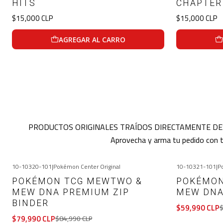
HITS
CHAPTER
$15,000 CLP
$15,000 CLP
AGREGAR AL CARRO
PRODUCTOS ORIGINALES TRAÍDOS DIRECTAMENTE DESDE P
Aprovecha y arma tu pedido con 
10-10320-101
|
Pokémon Center Original
10-10321-101
|
P
-6%
OFF
-8%
OFF
POKÉMON TCG MEWTWO &
POKÉMON
MEW DNA PREMIUM ZIP
MEW DNA
BINDER
$59,990 CLP
$
$79,990 CLP
$84,990 CLP