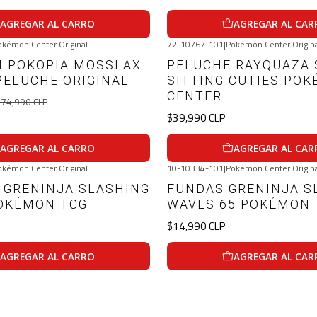
AGREGAR AL CARRO
AGREGAR AL CAR
okémon Center Original
72-10767-101
|
Pokémon Center Origin
 POKOPIA MOSSLAX
PELUCHE RAYQUAZA 
PELUCHE ORIGINAL
SITTING CUTIES PO
CENTER
74,990 CLP
$39,990 CLP
AGREGAR AL CARRO
AGREGAR AL CAR
okémon Center Original
10-10334-101
|
Pokémon Center Origin
 GRENINJA SLASHING
FUNDAS GRENINJA S
OKÉMON TCG
WAVES 65 POKÉMON 
$14,990 CLP
AGREGAR AL CARRO
AGREGAR AL CAR