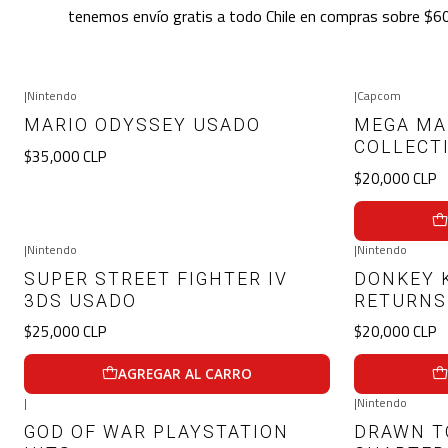
tenemos envío gratis a todo Chile en compras sobre $60
|
Nintendo
|
Capcom
Agotado
MARIO ODYSSEY USADO
MEGA MA
COLLECT
$35,000 CLP
$20,000 CLP
VER DETALLES
|
Nintendo
|
Nintendo
SUPER STREET FIGHTER IV
DONKEY 
3DS USADO
RETURNS
$25,000 CLP
$20,000 CLP
AGREGAR AL CARRO
|
|
Nintendo
GOD OF WAR PLAYSTATION
DRAWN TO