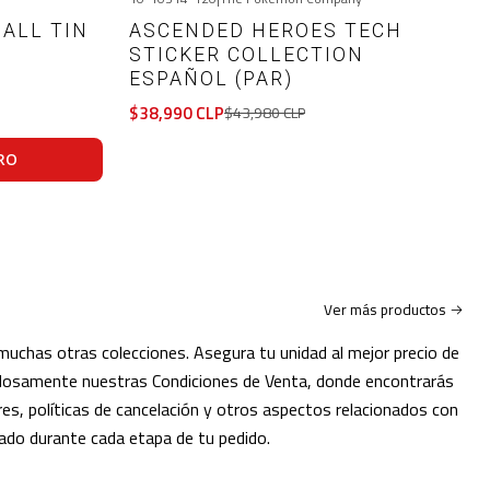
-11%
OFF
ALL TIN
ASCENDED HEROES TECH
Agotado
STICKER COLLECTION
ESPAÑOL (PAR)
$38,990 CLP
$43,980 CLP
RO
VER DETALLES
Ver más productos
chas otras colecciones. Asegura tu unidad al mejor precio de
dadosamente nuestras Condiciones de Venta, donde encontrarás
es, políticas de cancelación y otros aspectos relacionados con
do durante cada etapa de tu pedido.