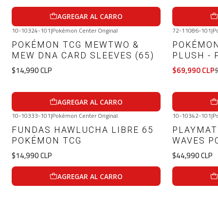
AGREGAR AL CARRO
10-10324-101
|
Pokémon Center Original
72-11086-101
|
P
-7%
OFF
POKÉMON TCG MEWTWO &
POKÉMON
MEW DNA CARD SLEEVES (65)
PLUSH - 
$14,990 CLP
$69,990 CLP
$
AGREGAR AL CARRO
10-10333-101
|
Pokémon Center Original
10-10342-101
|
P
FUNDAS HAWLUCHA LIBRE 65
PLAYMAT
POKÉMON TCG
WAVES P
$14,990 CLP
$44,990 CLP
AGREGAR AL CARRO