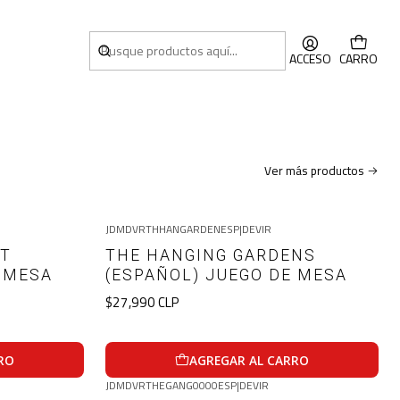
ACCESO
CARRO
Ver más productos
JDMDVRTHHANGARDENESP
|
DEVIR
RT
THE HANGING GARDENS
E MESA
(ESPAÑOL) JUEGO DE MESA
$27,990 CLP
RO
AGREGAR AL CARRO
JDMDVRTHEGANG0000ESP
|
DEVIR