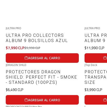
|
ULTRA PRO
|
ULTRA PRO
-20%
OFF
ULTRA PRO COLLECTORS
ULTRA P
ALBUM 9 BOLSILLOS AZUL
ALBUM 9
$7,990 CLP
$11,990 CLP
$9,990 CLP
AGREGAR AL CARRO
|
DRAGON SHILD
|
Top Deck
PROTECTORES DRAGON
PROTECT
SHIELD: PERFECT FIT - SMOKE
TRANSPA
- STANDARD (100PZS)
SIZE
$6,490 CLP
$3,990 CLP
AGREGAR AL CARRO
PROPOONTOUPRT
|
Ultra Pro
|