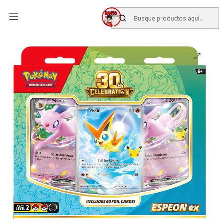
Inicio
CATALOGO
PREVENTAS TCG
PREVENTAS POKEMON TCG
Pokémon TCG: 30th Celebration Battle Deck Espeon ex (INGLÉS)