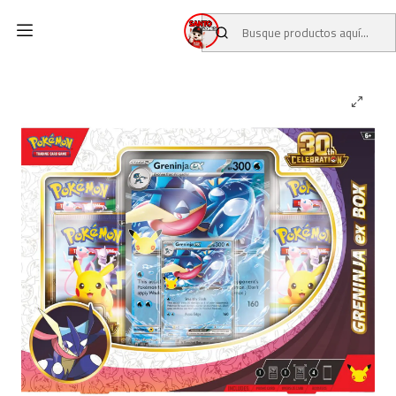
Inicio
CATALOGO
PREVENTAS TCG
PREVENTAS POKEMON TCG
Pokémon TCG 30th Celebration Greninja ex Box (Inglés)