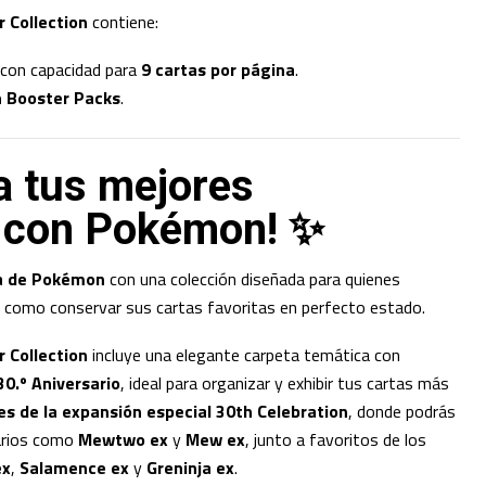
r Collection
contiene:
 con capacidad para
9 cartas por página
.
n Booster Packs
.
a tus mejores
 con Pokémon! ✨
ia de Pokémon
con una colección diseñada para quienes
s como conservar sus cartas favoritas en perfecto estado.
r Collection
incluye una elegante carpeta temática con
30.º Aniversario
, ideal para organizar y exhibir tus cartas más
es de la expansión especial 30th Celebration
, donde podrás
arios como
Mewtwo ex
y
Mew ex
, junto a favoritos de los
ex
,
Salamence ex
y
Greninja ex
.