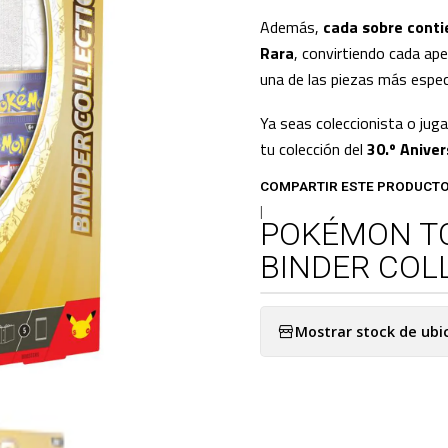
Además,
cada sobre conti
Rara
, convirtiendo cada ap
una de las piezas más especi
Ya seas coleccionista o jug
tu colección del
30.º Anive
COMPARTIR ESTE PRODUCT
|
POKÉMON TC
BINDER COLL
Mostrar stock de ubi