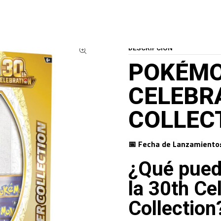
S TCG
PREVENTAS POKEMON TCG
POKÉMON TCG - 30TH CELEBRATION - 
DESCRIPCIÓN
POKÉMO
CELEBRA
COLLECT
📅 Fecha de Lanzamiento
¿Qué pued
la 30th Ce
Collection