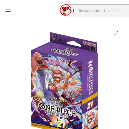
Inicio
CATALOGO
CARTAS TCG
ONE PIECE TCG
Starter Deck: (ST21) One Piece Card Game EX GEAR5