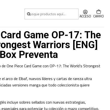
gest Warriors [ENG] – Booster Box
ACCESO
CARRO
 Card Game OP-17: The
rongest Warriors [ENG]
 Box Preventa
rio de One Piece Card Game con OP-17: The World’s Strongest
el arco de Elbaf, nuevos líderes y cartas de rareza ultra
odiciadas versiones manga que todo coleccionista quiere
nglés incluye sobres sellados con nuevas estrategias,
s especiales para potenciar tu colección o mazo competitivo.