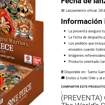
Fecha de la
📅 Lanzamiento oficial: 28
Información 
La preventa asegura tu
La fecha de despacho pu
Los pedidos que incluy
enviados cuando todos 
Imágenes referenciales
Producto orientado tan
🌐 Disponible en: Santo Ga
🚚 Envíos a todo Chile y al e
COMPARTIR ESTE PRODUCT
|
(PREVENTA) 