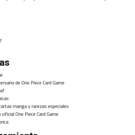
7
cas
ai
iversario de One Piece Card Game
baf
nicas
 cartas manga y rarezas especiales
o oficial One Piece Card Game
brica