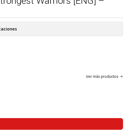
trongest Warriors [ENG] –
caciones
Ver más productos