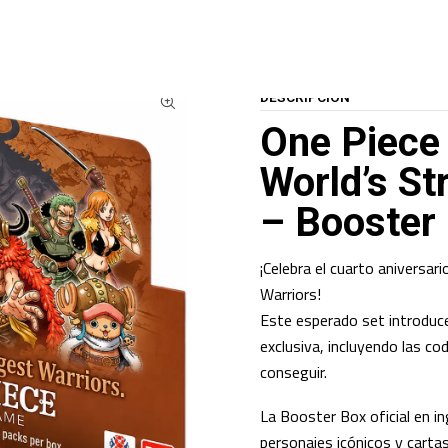
NE PIECE TCG
(PREVENTA) One Piece Card Game OP17: The World’s Stron
DESCRIPCIÓN
One Piece
World’s St
– Booster
¡Celebra el cuarto aniversa
Warriors!
Este esperado set introduce 
exclusiva, incluyendo las c
conseguir.
La Booster Box oficial en i
personajes icónicos y carta