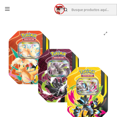
Inicio
CATALOGO
PREVENTAS TCG
PREVENTAS POKEMON TCG
[PREVENTA] Pokémon TCG Mega Forces Tin Set (3 Latas)
ESPAÑOL