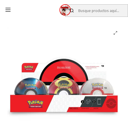
Inicio
CATALOGO
CARTAS TCG
POKEMON TCG
Pokemon TCG Pokeball Tin (Q4 2025) Español