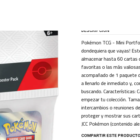
TALOGO
CARTAS TCG
POKEMON TCG
Pokemon TCG - Mini Álbum(Q3 20
DESCRIPCIÓN
Pokémon TCG - Mini Portfoli
dondequiera que vayas! Est
almacenar hasta 60 cartas 
favoritas o las más valiosa
acompañado de 1 paquete de
a llenarlo de inmediato y, c
buscando. Características: C
empezar tu colección. Tama
intercambios o reuniones de 
proteger y mostrar sus cart
JCC Pokémon (contenido alea
COMPARTIR ESTE PRODUCT