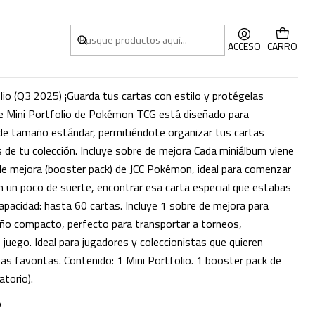
25) INGLES
ACCESO
CARRO
o (Q3 2025) ¡Guarda tus cartas con estilo y protégelas
e Mini Portfolio de Pokémon TCG está diseñado para
de tamaño estándar, permitiéndote organizar tus cartas
s de tu colección. Incluye sobre de mejora Cada miniálbum viene
 mejora (booster pack) de JCC Pokémon, ideal para comenzar
on un poco de suerte, encontrar esa carta especial que estabas
apacidad: hasta 60 cartas. Incluye 1 sobre de mejora para
ño compacto, perfecto para transportar a torneos,
juego. Ideal para jugadores y coleccionistas que quieren
as favoritas. Contenido: 1 Mini Portfolio. 1 booster pack de
torio).
O