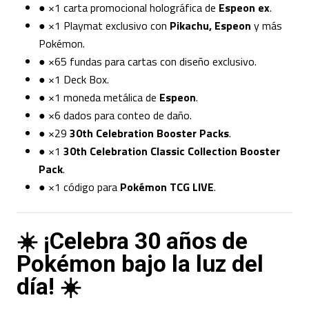
● ×1 carta promocional holográfica de
Espeon ex
.
● ×1 Playmat exclusivo con
Pikachu, Espeon
y más
Pokémon.
● ×65 fundas para cartas con diseño exclusivo.
● ×1 Deck Box.
● ×1 moneda metálica de
Espeon
.
● ×6 dados para conteo de daño.
● ×29
30th Celebration Booster Packs
.
● ×1
30th Celebration Classic Collection Booster
Pack
.
● ×1 código para
Pokémon TCG LIVE
.
☀️ ¡Celebra 30 años de
Pokémon bajo la luz del
día! ☀️