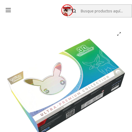
Inicio
CATALOGO
PREVENTAS TCG
PREVENTAS POKEMON TCG
Pokémon TCG 30th Day Out UPC (Inglés)