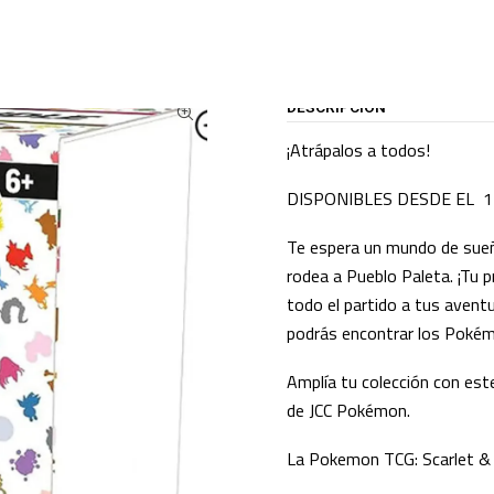
ATALOGO
CARTAS TCG
POKEMON TCG
Pokemon TCG 151 - Booster Bund
DESCRIPCIÓN
¡Atrápalos a todos!
DISPONIBLES DESDE EL 
Te espera un mundo de sueño
rodea a Pueblo Paleta. ¡Tu
todo el partido a tus avent
podrás encontrar los Pokémo
Amplía tu colección con est
de JCC Pokémon.
La Pokemon TCG: Scarlet & 