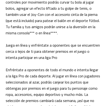
controles por movimiento podrás curvar tu bola al jugar
bolos, agregar un efecto liftado a tu golpe de tenis, o
también usar el Joy-Con con el accesorio cinta de la pierna
(que está incluido) para patear el balón en el deporte fútbol.
Tu familia y tus amigos podrán unirse a la diversión en la
misma consola*** o en línea****.
Juega en línea y enfréntate a oponentes que se encuentren
cerca o lejos de ti para obtener premios en el juego o
intenta participar en una liga Pro
Enfréntate a oponentes de todo el mundo e intenta llegar
a la liga Pro de cada deporte. Al jugar en línea con jugadores
seleccionados al azar, podrás canjear los puntos que
obtengas por premios en el juego para tu personaje como
ropa, accesorios, equipo deportivo y mucho más. La
selección de premios cambiará cada semana, ¡así que no