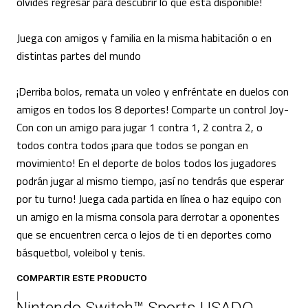
olvides regresar para descubrir lo que está disponible!
Juega con amigos y familia en la misma habitación o en
distintas partes del mundo
¡Derriba bolos, remata un voleo y enfréntate en duelos con
amigos en todos los 8 deportes! Comparte un control Joy-
Con con un amigo para jugar 1 contra 1, 2 contra 2, o
todos contra todos ¡para que todos se pongan en
movimiento! En el deporte de bolos todos los jugadores
podrán jugar al mismo tiempo, ¡así no tendrás que esperar
por tu turno! Juega cada partida en línea o haz equipo con
un amigo en la misma consola para derrotar a oponentes
que se encuentren cerca o lejos de ti en deportes como
básquetbol, voleibol y tenis.
COMPARTIR ESTE PRODUCTO
|
Nintendo Switch™ Sports USADO