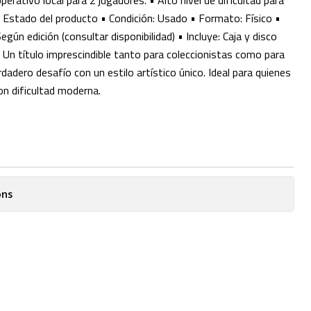
erativo local para 2 jugadores. • Alto nivel de dificultad para
tado del producto • Condición: Usado • Formato: Físico •
gún edición (consultar disponibilidad) • Incluye: Caja y disco
) Un título imprescindible tanto para coleccionistas como para
adero desafío con un estilo artístico único. Ideal para quienes
on dificultad moderna.
ons