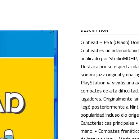
Home
CATALOG
Pre-Loved Games
PS4 Games
Cuphead
DESCRIPTION
Cuphead – PS4 (Usado) Don’t
Cuphead es un aclamado vide
publicado por StudioMDHR, i
Destaca por su espectacular
sonora jazz original y una j
PlayStation 4, vivirás una 
combates de alta dificultad
jugadores. Originalmente l
llegó posteriormente a Nin
popularidad incluso dio or
Características principales 
mano. • Combates frenéticos