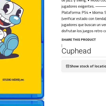
de jazz y swing. • Modo coop
jugadores exigentes. ⸻ Es
Plataforma: PS4 • Idioma: Se
(verificar estado con tienda
jugadores que buscan un verd
disfrutan los juegos retro c
SHARE THIS PRODUCT
|
Cuphead
Show stock of locati