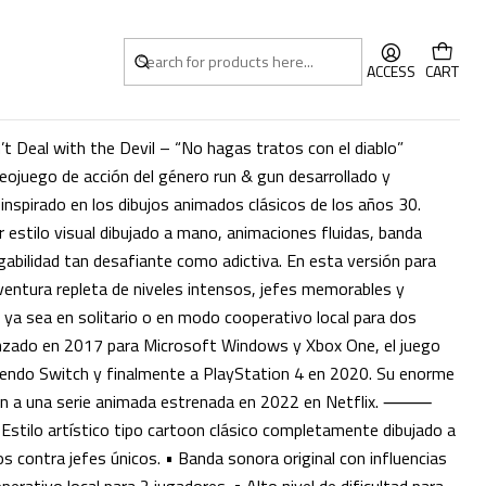
ACCESS
CART
 Deal with the Devil – “No hagas tratos con el diablo”
ojuego de acción del género run & gun desarrollado y
nspirado en los dibujos animados clásicos de los años 30.
 estilo visual dibujado a mano, animaciones fluidas, banda
ugabilidad tan desafiante como adictiva. En esta versión para
aventura repleta de niveles intensos, jefes memorables y
, ya sea en solitario o en modo cooperativo local para dos
anzado en 2017 para Microsoft Windows y Xbox One, el juego
tendo Switch y finalmente a PlayStation 4 en 2020. Su enorme
igen a una serie animada estrenada en 2022 en Netflix. ⸻
• Estilo artístico tipo cartoon clásico completamente dibujado a
 contra jefes únicos. • Banda sonora original con influencias