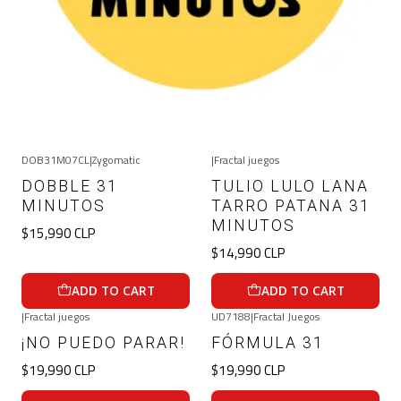
DOB31M07CL
|
Zygomatic
|
Fractal juegos
DOBBLE 31
TULIO LULO LANA
MINUTOS
TARRO PATANA 31
MINUTOS
$15,990 CLP
$14,990 CLP
ADD TO CART
ADD TO CART
|
Fractal juegos
UD7188
|
Fractal Juegos
¡NO PUEDO PARAR!
FÓRMULA 31
$19,990 CLP
$19,990 CLP