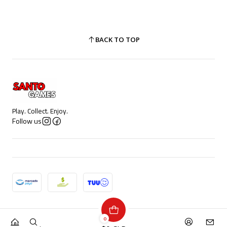
BACK TO TOP
Play. Collect. Enjoy.
Follow us
2026 Santo Games.
0
All Rights Reserved.
Powered by Jumpseller
.