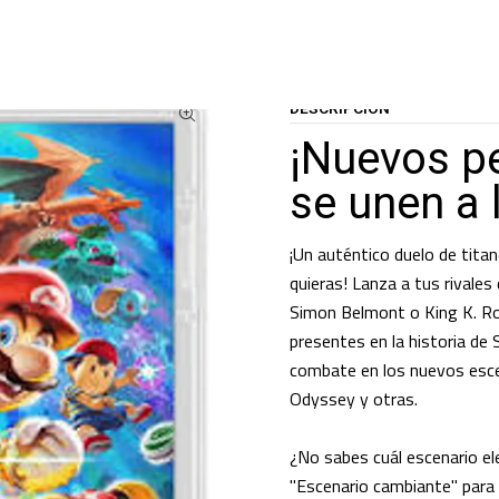
GO
JUEGOS USADOS
JUEGOS NINTENDO SWITCH
Super Smash Bros.™ 
DESCRIPCIÓN
¡Nuevos p
se unen a l
¡Un auténtico duelo de tita
quieras! Lanza a tus rivale
Simon Belmont o King K. Roo
presentes en la historia de
combate en los nuevos escen
Odyssey y otras.
¿No sabes cuál escenario ele
"Escenario cambiante" para