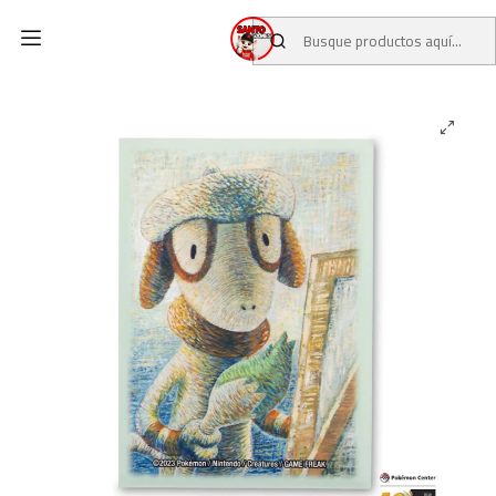
Inicio
CATALOGO
POKEMON CENTER
Smeargle Inspired by Self-Portrait as a Painter Card Sleeves