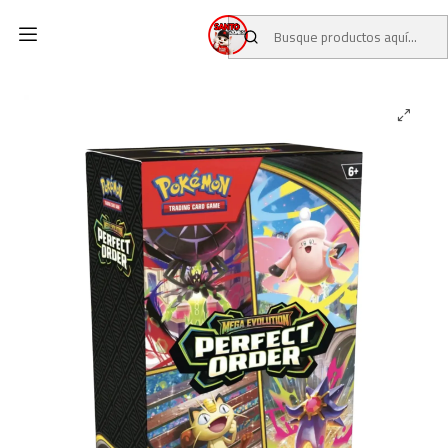
Inicio
CATALOGO
CARTAS TCG
POKEMON TCG
Perfect Order - Booster Bundle Español