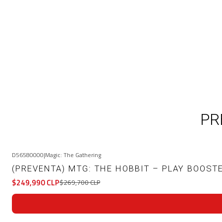
PR
D56580000
|
Magic: The Gathering
-7%
OFF
(PREVENTA) MTG: THE HOBBIT – PLAY BOOST
$249,990 CLP
$269,700 CLP