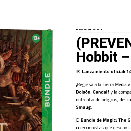
PREVENTAS TCG
PREVENTAS MAGIC: THE GATHERING
(PREVENTA) MTG: T
DESCRIPCIÓN
(PREVEN
Hobbit 
📅
Lanzamiento oficial: 1
¡Regresa a la Tierra Media y
Bolsón
,
Gandalf
y la compañ
enfrentando peligros, desc
Smaug
.
El
Bundle de Magic: The G
coleccionistas que desean c