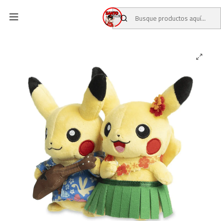
Inicio
CATALOGO
POKEMON CENTER
Pikachu Peluche Honolulu Hawaii Limited 2024