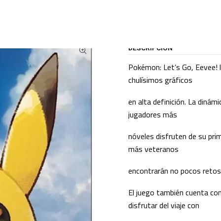
ATALOGO
JUEGOS USADOS
JUEGOS NINTENDO SWITCH
Pokémon Let's G
DESCRIPCIÓN
Pokémon: Let’s Go, Eevee! l
chulísimos gráficos
en alta definición. La dinám
jugadores más
nóveles disfruten de su pr
más veteranos
encontrarán no pocos retos
El juego también cuenta co
disfrutar del viaje con