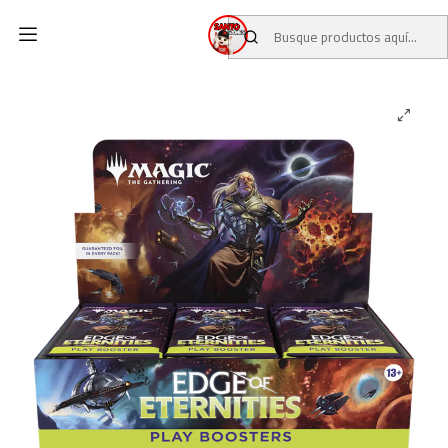
Inicio
CATALOGO
CARTAS TCG
MAGIC: THE GATHERING
Play Booster Display: Edge of Eternities Inglés