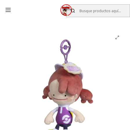
Inicio
CATALOGO
POKEMON CENTER
PELUCHES POKEMON CENTER
Peluche Llavero Ditto Pokopia Amarillo Pokémon Center