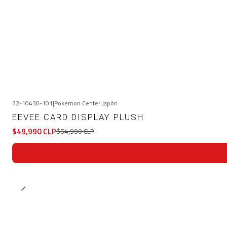
72-10430-101
|
Pokemon Center Japón
-9%
OFF
EEVEE CARD DISPLAY PLUSH
$49,990 CLP
$54,990 CLP