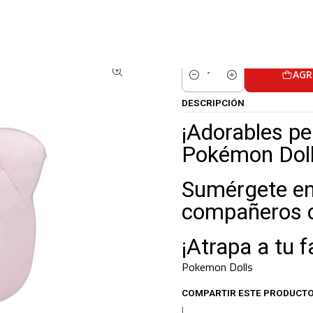
CATALOGO
POKEMON CENTER
PELUCHES POKEMON CENTER
Peluche Dol
AGR
Cantidad
DESCRIPCIÓN
¡Adorables p
Pokémon Dolls
Sumérgete en
compañeros c
¡Atrapa a tu f
Pokemon Dolls
COMPARTIR ESTE PRODUCT
|