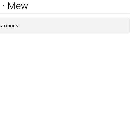
s · Mew
caciones