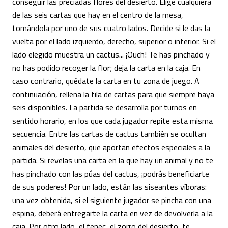
conseguir las preciadas flores del desierto. Elige cualquiera
de las seis cartas que hay en el centro de la mesa,
tomándola por uno de sus cuatro lados. Decide si le das la
vuelta por el lado izquierdo, derecho, superior o inferior. Si el
lado elegido muestra un cactus... ¡Ouch! Te has pinchado y
no has podido recoger la flor; deja la carta en la caja. En
caso contrario, quédate la carta en tu zona de juego. A
continuación, rellena la fila de cartas para que siempre haya
seis disponibles. La partida se desarrolla por turnos en
sentido horario, en los que cada jugador repite esta misma
secuencia. Entre las cartas de cactus también se ocultan
animales del desierto, que aportan efectos especiales a la
partida. Si revelas una carta en la que hay un animal y no te
has pinchado con las púas del cactus, ¡podrás beneficiarte
de sus poderes! Por un lado, están las siseantes víboras:
una vez obtenida, si el siguiente jugador se pincha con una
espina, deberá entregarte la carta en vez de devolverla a la
caja. Por otro lado, el fenec, el zorro del desierto, te