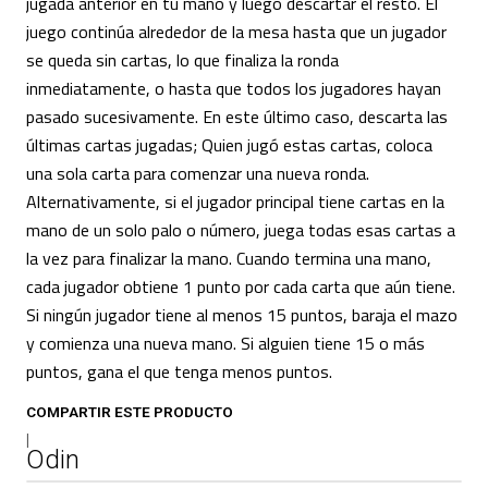
jugada anterior en tu mano y luego descartar el resto. El
juego continúa alrededor de la mesa hasta que un jugador
se queda sin cartas, lo que finaliza la ronda
inmediatamente, o hasta que todos los jugadores hayan
pasado sucesivamente. En este último caso, descarta las
últimas cartas jugadas; Quien jugó estas cartas, coloca
una sola carta para comenzar una nueva ronda.
Alternativamente, si el jugador principal tiene cartas en la
mano de un solo palo o número, juega todas esas cartas a
la vez para finalizar la mano. Cuando termina una mano,
cada jugador obtiene 1 punto por cada carta que aún tiene.
Si ningún jugador tiene al menos 15 puntos, baraja el mazo
y comienza una nueva mano. Si alguien tiene 15 o más
puntos, gana el que tenga menos puntos.
COMPARTIR ESTE PRODUCTO
|
Odin