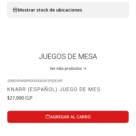
Mostrar stock de ubicaciones
JUEGOS DE MESA
Ver más productos
JDMDVRKNRR0000000ESP
|
DEVIR
KNARR (ESPAÑOL) JUEGO DE MES
$27,990 CLP
AGREGAR AL CARRO