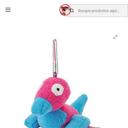
Inicio
CATALOGO
POKEMON CENTER
PELUCHES POKEMON CENTER
Night Arcade Peluche Mascota · Porygon