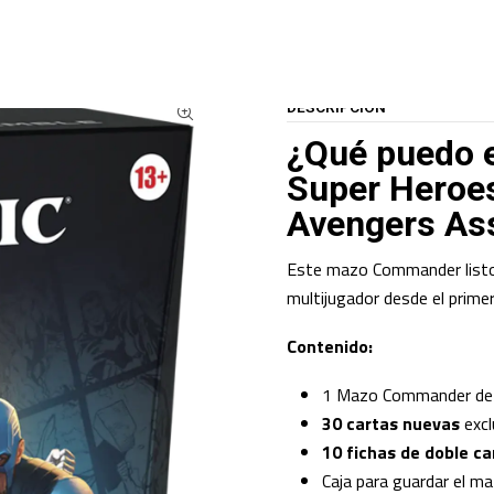
ARTAS TCG
MAGIC: THE GATHERING
MTG Marvel Avengers Assemble Co
DESCRIPCIÓN
¿Qué puedo e
Super Heroe
Avengers As
Este mazo Commander listo p
multijugador desde el prim
Contenido:
1 Mazo Commander d
30 cartas nuevas
excl
10 fichas de doble c
Caja para guardar el ma