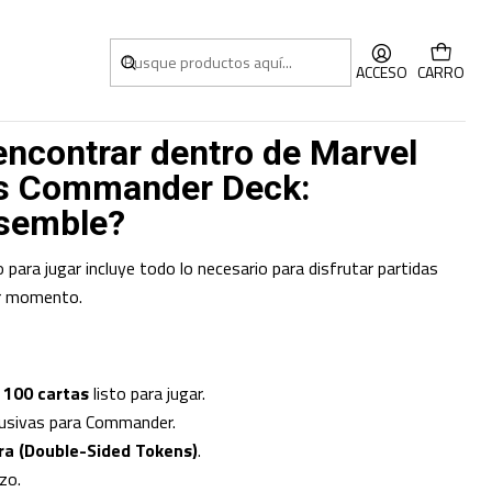
mmander Deck Inglés
ACCESO
CARRO
ncontrar dentro de Marvel
s Commander Deck:
semble?
ara jugar incluye todo lo necesario para disfrutar partidas
er momento.
e
100 cartas
listo para jugar.
usivas para Commander.
ara (Double-Sided Tokens)
.
zo.