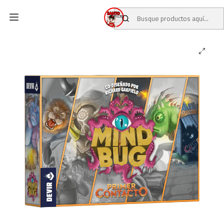
Inicio
CATALOGO
JUEGOS DE MESA
MindBug