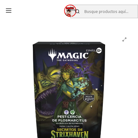
Inicio
CATALOGO
CARTAS TCG
MAGIC: THE GATHERING
Magic Secrets of Strixhaven – Commander Deck Pestilencia de
Flosmarcitus Español