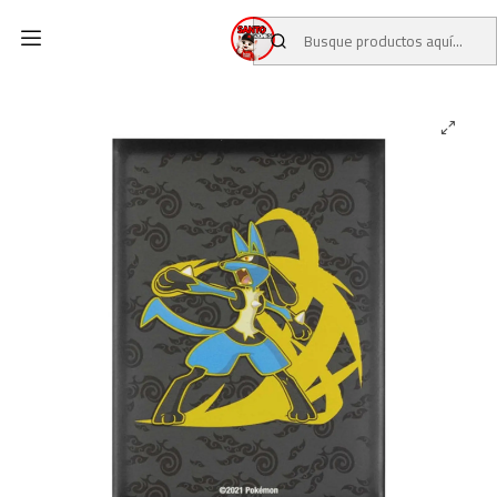
Inicio
CATALOGO
POKEMON CENTER
Lucario Focused Fighter Card Sleeves (65 Sleeves)