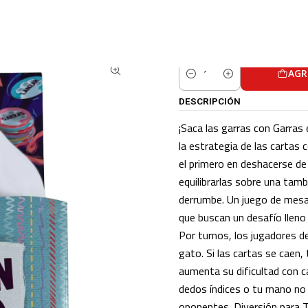
Inicio
CATALOGO
JUEGOS DE MESA
GARRAS EN JUEGO
AGR
Cantidad
DESCRIPCIÓN
¡Saca las garras con Garras
la estrategia de las cartas c
el primero en deshacerse de
equilibrarlas sobre una tam
derrumbe. Un juego de mesa 
que buscan un desafío lleno 
Por turnos, los jugadores d
gato. Si las cartas se caen,
aumenta su dificultad con c
dedos índices o tu mano no
oponentes. Diversión para To