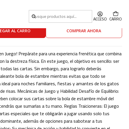
ACCESO
CARRO
EGAR AL CARRO
COMPRAR AHORA
 en Juego! Prepárate para una experiencia frenética que combina
on la destreza física. En este juego, el objetivo es sencillo: ser
 todas las cartas. Sin embargo, para lograrlo deberás
baleante bola de estambre mientras evitas que todo se
ideal para noches familiares, fiestas y amantes de los gatos
de risas. Mecánicas de Juego y Habilidad Desafío de Equilibrio:
eben colocar sus cartas sobre la bola de estambre móvil del
 tendrás que sumarlas a tu mano. Reglas Traicioneras: El juego
artas especiales que te obligarán a jugar usando solo tus
 dominante, además de opciones para sabotear a tus
dos: Su mecánica de acción y habilidad lo convierte en el