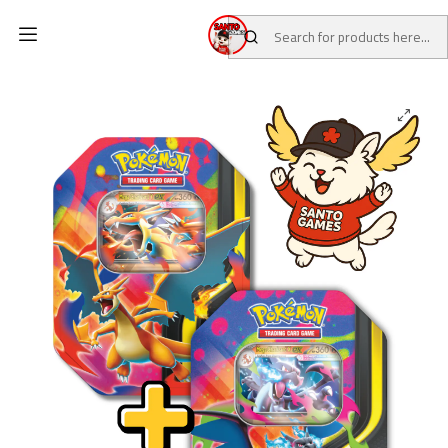
Home
CATALOG
TCG CARDS
POKEMON TCG
POKEMON TCG MEGA CHARIZARD X-Y TIN ENG (PAR)