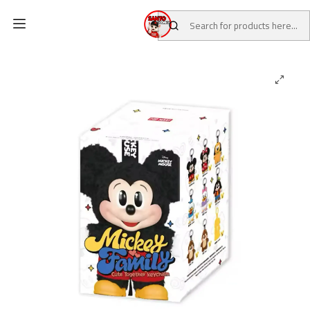
Home
CATALOG
BLIND BOX POP MART
Mickey Family x Pop Mart