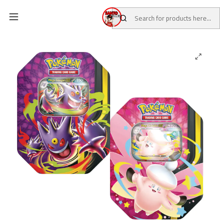
Home
CATALOG
TCG CARDS
POKEMON TCG
Pokémon TCG Mega Moonlit Tin Gengar/Clefable Inglés (PAR)