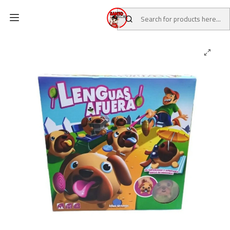
Home
CATALOG
Board Games
¡Lenguas Afuera!