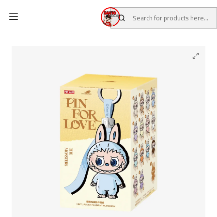
Home
CATALOG
BLIND BOX POP MART
LABUBU PIN FOR LOVE (A - M) - ORIGINAL