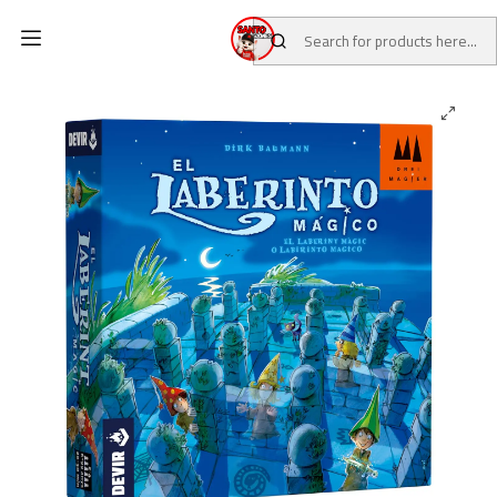
Home
CATALOG
Board Games
Laberinto Magico