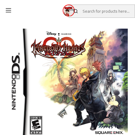
Home
CATALOG
Pre-Loved Games
Nintendo DS Games
kingdom hearts 358/2 days