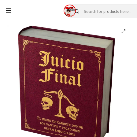
Home
CATALOG
Board Games
Juicio Final