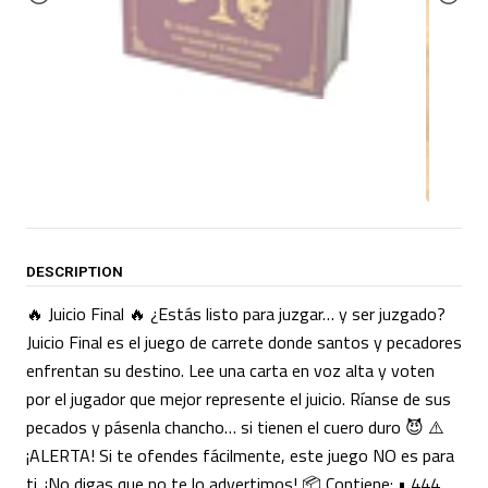
DESCRIPTION
🔥 Juicio Final 🔥 ¿Estás listo para juzgar… y ser juzgado?
Juicio Final es el juego de carrete donde santos y pecadores
enfrentan su destino. Lee una carta en voz alta y voten
por el jugador que mejor represente el juicio. Ríanse de sus
pecados y pásenla chancho… si tienen el cuero duro 😈 ⚠️
¡ALERTA! Si te ofendes fácilmente, este juego NO es para
ti. ¡No digas que no te lo advertimos! 📦 Contiene: • 444