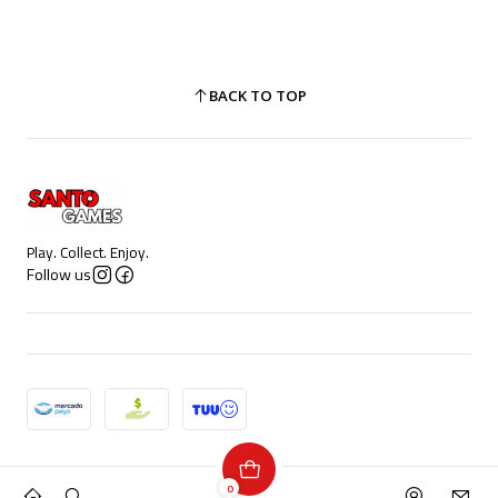
BACK TO TOP
Play. Collect. Enjoy.
Follow us
2026 Santo Games.
0
All Rights Reserved.
Powered by Jumpseller
.