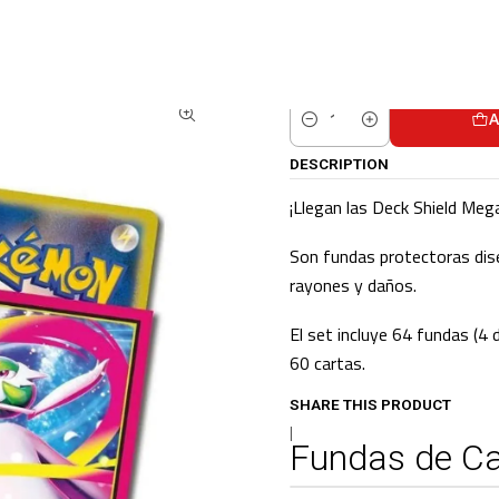
POKEMON CENTER
Pokémon Center Accessories / TCG
Fundas de Cart
A
Quantity
DESCRIPTION
¡Llegan las Deck Shield Meg
Son fundas protectoras dise
rayones y daños.
El set incluye 64 fundas (4
60 cartas.
SHARE THIS PRODUCT
|
Fundas de Ca