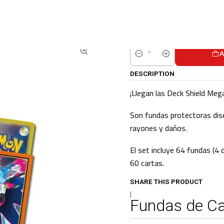
POKEMON CENTER
Pokémon Center Accessories / TCG
Fundas de Carta
A
Quantity
DESCRIPTION
¡Llegan las Deck Shield Mega
Son fundas protectoras dise
rayones y daños.
El set incluye 64 fundas (4
60 cartas.
SHARE THIS PRODUCT
|
Fundas de Ca