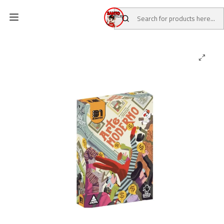
Home
CATALOG
Board Games
31 Minutos Games
Arte Moderno (Modern Art)