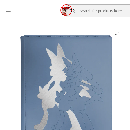
Home
CATALOG
TCG CARDS
TCG ACCESSORIES
Carpeta Lucario 12-Pocket Zippered Pro binder