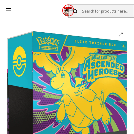
Home
CATALOG
TCG CARDS
POKEMON TCG
ASCENDED HEROES ELITE TRAINER BOX ESPAÑOL