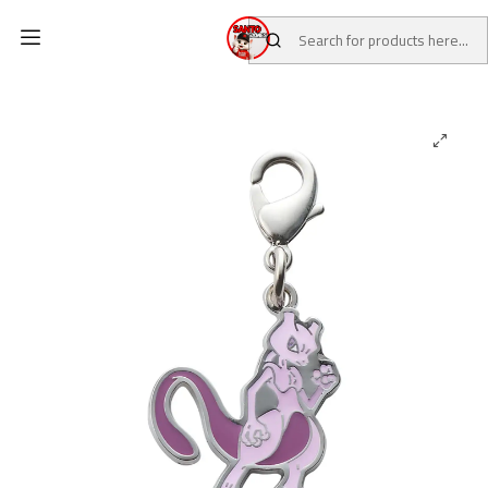
Home
CATALOG
POKEMON CENTER
Pokémon Center Accessories / TCG
#0150 Mewtwo Dije Charm individual