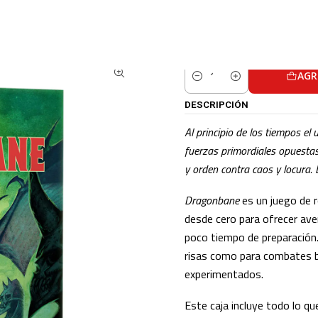
Inicio
CATALOGO
JUEGOS DE MESA
Dragonbane - Juego Básico
AGR
Cantidad
DESCRIPCIÓN
Al principio de los tiempos e
fuerzas primordiales opuestas
y orden contra caos y locura.
Dragonbane
es un juego de r
desde cero para ofrecer ave
poco tiempo de preparación
risas como para combates b
experimentados.
Este caja incluye todo lo qu